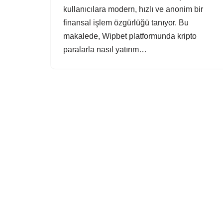
kullanıcılara modern, hızlı ve anonim bir
finansal işlem özgürlüğü tanıyor. Bu
makalede, Wipbet platformunda kripto
paralarla nasıl yatırım…