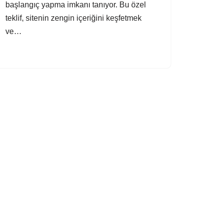
başlangıç yapma imkanı tanıyor. Bu özel
teklif, sitenin zengin içeriğini keşfetmek
ve…