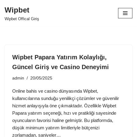
Wipbet
İçeriğe
Wipbet Offical Giriş
geç
Wipbet Papara Yatırım Kolaylığı,
Güncel Giriş ve Casino Deneyimi
admin
20/05/2025
Online bahis ve casino dünyasında Wipbet,
kullanıcılarına sunduğu yenilikçi çözümler ve güvenilir
hizmet anlayışıyla öne çıkmaktadır. Özellikle Wipbet
Papara yatırım seçeneği, hızı ve pratikliği sayesinde
oyuncuların favorisi haline gelmiştir. Bu platformda,
düşük minimum yatırım limitleriyle bütçenizi
zorlamadan, saniyeler…