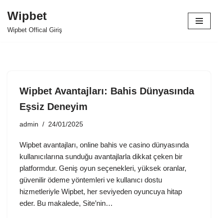
Wipbet
İçeriğe
Wipbet Offical Giriş
geç
Wipbet Avantajları: Bahis Dünyasında
Eşsiz Deneyim
admin
24/01/2025
Wipbet avantajları, online bahis ve casino dünyasında
kullanıcılarına sunduğu avantajlarla dikkat çeken bir
platformdur. Geniş oyun seçenekleri, yüksek oranlar,
güvenilir ödeme yöntemleri ve kullanıcı dostu
hizmetleriyle Wipbet, her seviyeden oyuncuya hitap
eder. Bu makalede, Site’nin…