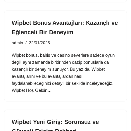
Wipbet Bonus Avantajları: Kazançlı ve
Eğlenceli Bir Deneyim
admin
22/01/2025
Wipbet bonus, bahis ve casino severlere sadece oyun
değil, aynı zamanda birbirinden cazip bonuslarla da
kazançlı bir deneyim sunuyor. Bu yazıda, Wipbet
avantajlarını ve bu avantajlardan nasıl
faydalanabileceğinizi detaylı bir şekilde inceleyeceğiz.
Wipbet Hoş Geldin…
Wipbet Yeni Giriş: Sorunsuz ve