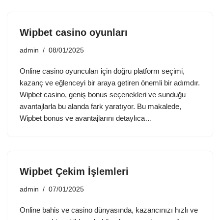
Wipbet casino oyunları
admin
08/01/2025
Online casino oyuncuları için doğru platform seçimi,
kazanç ve eğlenceyi bir araya getiren önemli bir adımdır.
Wipbet casino, geniş bonus seçenekleri ve sunduğu
avantajlarla bu alanda fark yaratıyor. Bu makalede,
Wipbet bonus ve avantajlarını detaylıca…
Wipbet Çekim İşlemleri
admin
07/01/2025
Online bahis ve casino dünyasında, kazancınızı hızlı ve