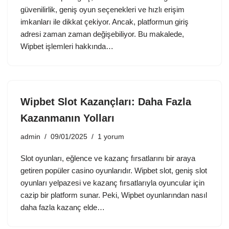
güvenilirlik, geniş oyun seçenekleri ve hızlı erişim
imkanları ile dikkat çekiyor. Ancak, platformun giriş
adresi zaman zaman değişebiliyor. Bu makalede,
Wipbet işlemleri hakkında…
Wipbet Slot Kazançları: Daha Fazla
Kazanmanın Yolları
admin
09/01/2025
1 yorum
Slot oyunları, eğlence ve kazanç fırsatlarını bir araya
getiren popüler casino oyunlarıdır. Wipbet slot, geniş slot
oyunları yelpazesi ve kazanç fırsatlarıyla oyuncular için
cazip bir platform sunar. Peki, Wipbet oyunlarından nasıl
daha fazla kazanç elde…